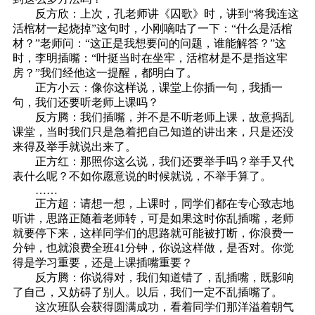
反方欣：上次，孔老师讲《囚歌》时，讲到“将我连这
活棺材一起烧掉”这句时，小刚嘀咕了一下：“什么是活棺
材？”老师问：“这正是我想要问的问题，谁能解答？”这
时，李明插嘴：“叶挺当时在坐牢，活棺材是不是指这牢
房？”我们经他这一提醒，都明白了。
正方小云：像你这样说，课堂上你插一句，我插一
句，我们还要听老师上课吗？
反方腾：我们插嘴，并不是不听老师上课，故意捣乱
课堂，当时我们只是急着把自己知道的讲出来，只是还没
来得及举手就说出来了。
正方红：那照你这么说，我们还要举手吗？举手又代
表什么呢？不如你愿意说的时候就说，不举手算了。
……
正方超：请想一想，上课时，同学们都在专心致志地
听讲，思路正随着老师转，可是如果这时你乱插嘴，老师
就要停下来，这样同学们的思路就可能被打断，你浪费一
分钟，也就浪费全班41分钟，你说这样做，是否对。你觉
得是学习重要，还是上课插嘴重要？
反方腾：你说得对，我们知道错了，乱插嘴，既影响
了自己，又妨碍了别人。以后，我们一定不乱插嘴了。
这次班队会获得圆满成功，看着同学们那洋溢着朝气