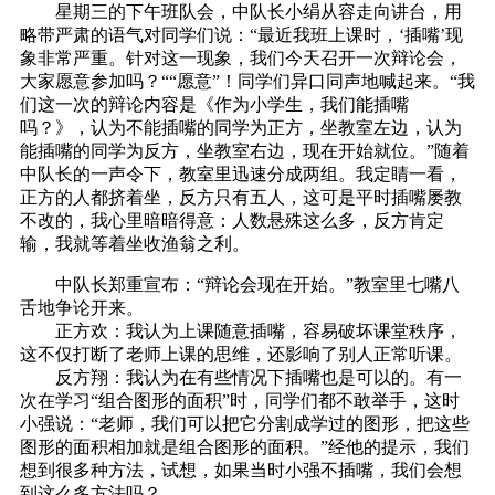
星期三的下午班队会，中队长小绢从容走向讲台，用
略带严肃的语气对同学们说：“最近我班上课时，‘插嘴’现
象非常严重。针对这一现象，我们今天召开一次辩论会，
大家愿意参加吗？““愿意”！同学们异口同声地喊起来。“我
们这一次的辩论内容是《作为小学生，我们能插嘴
吗？》，认为不能插嘴的同学为正方，坐教室左边，认为
能插嘴的同学为反方，坐教室右边，现在开始就位。”随着
中队长的一声令下，教室里迅速分成两组。我定睛一看，
正方的人都挤着坐，反方只有五人，这可是平时插嘴屡教
不改的，我心里暗暗得意：人数悬殊这么多，反方肯定
输，我就等着坐收渔翁之利。
中队长郑重宣布：“辩论会现在开始。”教室里七嘴八
舌地争论开来。
正方欢：我认为上课随意插嘴，容易破坏课堂秩序，
这不仅打断了老师上课的思维，还影响了别人正常听课。
反方翔：我认为在有些情况下插嘴也是可以的。有一
次在学习“组合图形的面积”时，同学们都不敢举手，这时
小强说：“老师，我们可以把它分割成学过的图形，把这些
图形的面积相加就是组合图形的面积。”经他的提示，我们
想到很多种方法，试想，如果当时小强不插嘴，我们会想
到这么多方法吗？