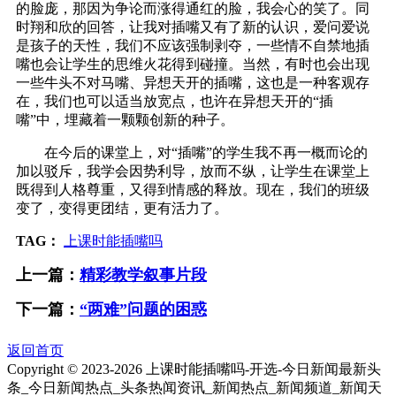
的脸庞，那因为争论而涨得通红的脸，我会心的笑了。同
时翔和欣的回答，让我对插嘴又有了新的认识，爱问爱说
是孩子的天性，我们不应该强制剥夺，一些情不自禁地插
嘴也会让学生的思维火花得到碰撞。当然，有时也会出现
一些牛头不对马嘴、异想天开的插嘴，这也是一种客观存
在，我们也可以适当放宽点，也许在异想天开的“插
嘴”中，埋藏着一颗颗创新的种子。
在今后的课堂上，对“插嘴”的学生我不再一概而论的
加以驳斥，我学会因势利导，放而不纵，让学生在课堂上
既得到人格尊重，又得到情感的释放。现在，我们的班级
变了，变得更团结，更有活力了。
TAG：
上课时能插嘴吗
上一篇：
精彩教学叙事片段
下一篇：
“两难”问题的困惑
返回首页
Copyright © 2023-
2026 上课时能插嘴吗-开选-今日新闻最新头
条_今日新闻热点_头条热闻资讯_新闻热点_新闻频道_新闻天