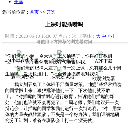
开选
您当前位置：
首页
>>
开选
上课时能插嘴吗
时间：2023-06-10 16:30:07
点击：
次
【字体：
大
中
小
】
请使用下方推荐的浏览器访问
“你们班的小超，今天课堂上又插嘴了，你得好好教训
24小时在线客服
谷歌浏览器
APP下载
他。”一下课，自然老师没好气地告诉我。
“你们班的纪律太差了，每一次上课，总有那么几个男
生插嘴，发火也没用。”社会老师抱怨地对我说。
寰宇浏览器
火狐浏览器
欧朋浏览器
我立刻召集了全体班干部商量对策。“把那些经常插嘴
的同学揪出来，狠狠批评他们一下，下次他们就不敢
了。”“对插嘴的同学耐心进行教育，告诉他们插嘴的坏
处，他们也许就不会再犯了。”“周老师，我们建议开一次
辩论会，让插嘴的同学和我们进行一次辩论赛。”对，用集
体的力量去战胜顽敌，不失是一个好办法，我们详细地研
究分工计划，准备在班队会上打一个漂亮仗。